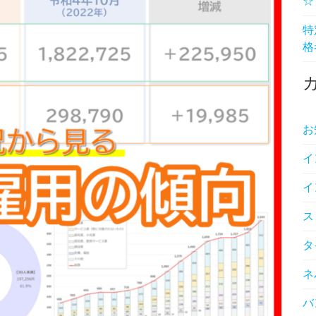
☆
特
格
お
イ
イ
ス
タ
ネ
バ