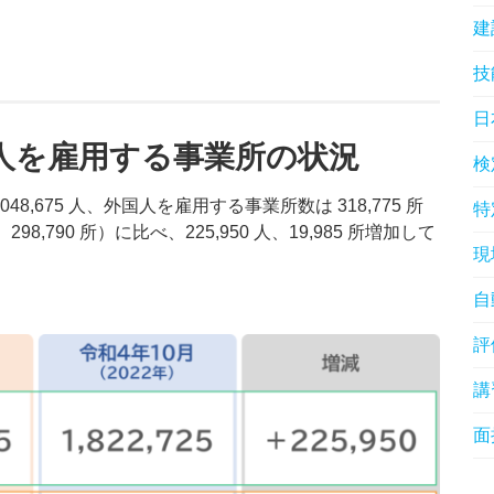
建
技
日
人を雇用する事業所の状況
検
48,675 人、外国人を雇用する事業所数は 318,775 所
特
298,790 所）に比べ、225,950 人、19,985 所増加して
現
自
評
講
面