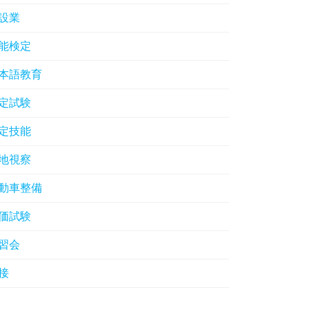
設業
能検定
本語教育
定試験
定技能
地視察
動車整備
価試験
習会
接