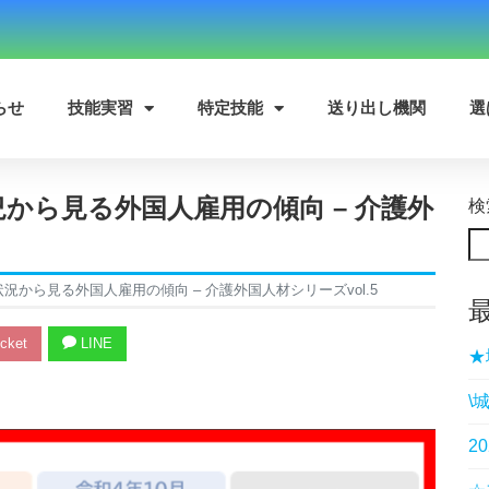
らせ
技能実習
特定技能
送り出し機関
選
から見る外国人雇用の傾向 – 介護外
検
から見る外国人雇用の傾向 – 介護外国人材シリーズvol.5
cket
LINE
★
\
2