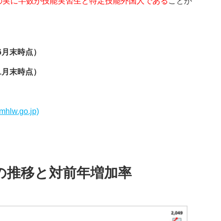
の実に半数が技能実習生と特定技能外国人である
ことが
年6月末時点）
年1月末時点）
.go.jp)
の推移と対前年増加率