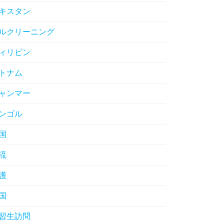
キスタン
ルクリーニング
ィリピン
トナム
ャンマー
ンゴル
国
流
護
国
習生訪問