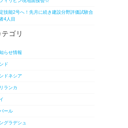
フィリピン現地面接会☆
定技能2号へ！先月に続き建設分野評価試験合
者4人目
カテゴリ
知らせ情報
ンド
ンドネシア
リランカ
イ
パール
ングラデシュ