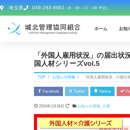
埼玉県
049-293-8961
（9：00～17：00 平日）
ホーム
お知
「外国人雇用状況」の届出状況
国人材シリーズvol.5
TOP
お知らせ情報
「外国人雇用状況」の届出状況
Facebook
Twitter
Hatena
Po
2024年2月26日
お知らせ情報
,
介護