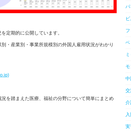
パ
ビ
フ
況を定期的に公開しています。
ベ
県別・産業別・事業所規模別の外国人雇用状況がわかり
ミ
モ
jp)
中
交
概況を踏まえた医療、福祉の分野について簡単にまとめ
介
入
実